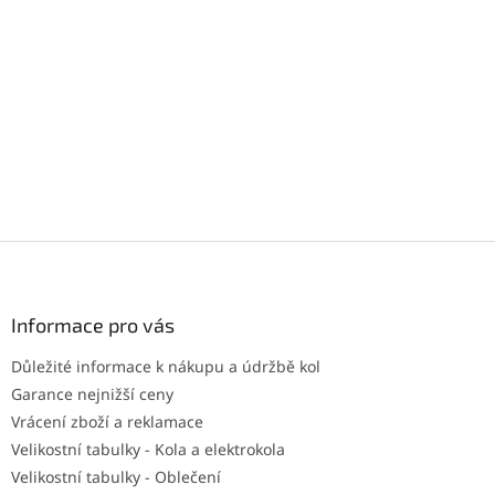
Z
á
p
a
Informace pro vás
t
Důležité informace k nákupu a údržbě kol
í
Garance nejnižší ceny
Vrácení zboží a reklamace
Velikostní tabulky - Kola a elektrokola
Velikostní tabulky - Oblečení