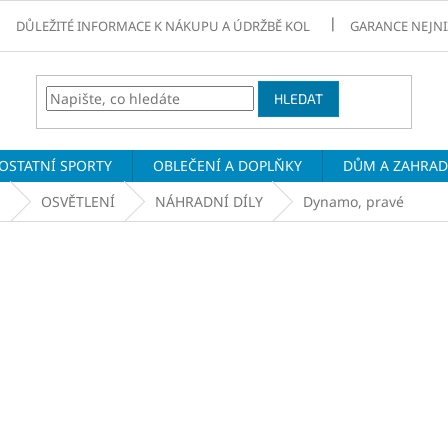
DŮLEŽITÉ INFORMACE K NÁKUPU A ÚDRŽBĚ KOL
GARANCE NEJNI
HLEDAT
OSTATNÍ SPORTY
OBLEČENÍ A DOPLŇKY
DŮM A ZAHRA
O
OSVĚTLENÍ
NÁHRADNÍ DÍLY
Dynamo, pravé