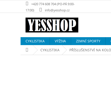
Přejít
+420 774 608 704 (PO-PÁ 9:00-
na
17:00)
info@yesshop.cz
obsah
CYKLISTIKA
VÝŽIVA
ZIMNÍ SPORTY
Domů
CYKLISTIKA
PŘÍSLUŠENSTVÍ NA KOL