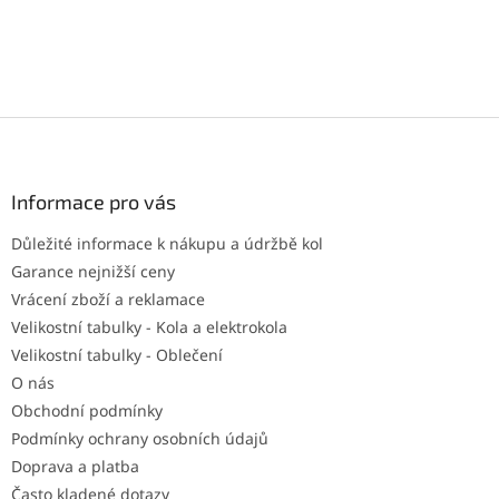
Z
á
p
a
Informace pro vás
t
Důležité informace k nákupu a údržbě kol
í
Garance nejnižší ceny
Vrácení zboží a reklamace
Velikostní tabulky - Kola a elektrokola
Velikostní tabulky - Oblečení
O nás
Obchodní podmínky
Podmínky ochrany osobních údajů
Doprava a platba
Často kladené dotazy