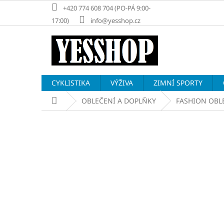
Přejít
+420 774 608 704 (PO-PÁ 9:00-
na
17:00)
info@yesshop.cz
obsah
CYKLISTIKA
VÝŽIVA
ZIMNÍ SPORTY
Domů
OBLEČENÍ A DOPLŇKY
FASHION OBL