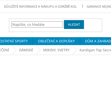
DŮLEŽITÉ INFORMACE K NÁKUPU A ÚDRŽBĚ KOL
GARANCE NEJNI
HLEDAT
OSTATNÍ SPORTY
OBLEČENÍ A DOPLŇKY
DŮM A ZAHRA
EČENÍ
DÁMSKÉ
MIKINY, SVETRY
Kardigan Top Secr