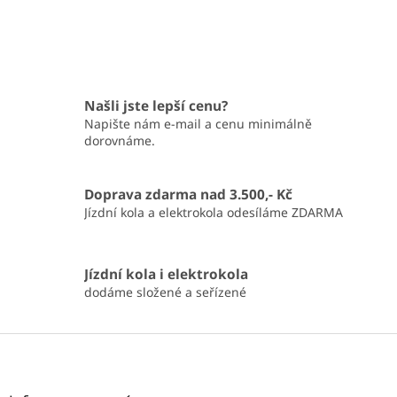
Našli jste lepší cenu?
Napište nám e-mail a cenu minimálně
dorovnáme.
Doprava zdarma nad 3.500,- Kč
Jízdní kola a elektrokola odesíláme ZDARMA
Jízdní kola i elektrokola
dodáme složené a seřízené
Z
á
p