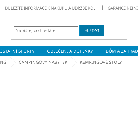
DŮLEŽITÉ INFORMACE K NÁKUPU A ÚDRŽBĚ KOL
GARANCE NEJNI
HLEDAT
OSTATNÍ SPORTY
OBLEČENÍ A DOPLŇKY
DŮM A ZAHRA
ING
CAMPINGOVÝ NÁBYTEK
KEMPINGOVÉ STOLY