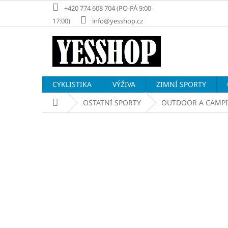
Přejít
+420 774 608 704 (PO-PÁ 9:00-
na
17:00)
info@yesshop.cz
obsah
CYKLISTIKA
VÝŽIVA
ZIMNÍ SPORTY
Domů
OSTATNÍ SPORTY
OUTDOOR A CAMP