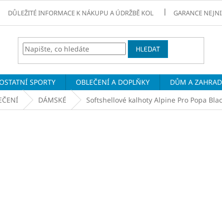
DŮLEŽITÉ INFORMACE K NÁKUPU A ÚDRŽBĚ KOL
GARANCE NEJNI
HLEDAT
OSTATNÍ SPORTY
OBLEČENÍ A DOPLŇKY
DŮM A ZAHRA
EČENÍ
DÁMSKÉ
Softshellové kalhoty Alpine Pro Popa Bla