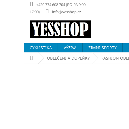
Přejít
+420 774 608 704 (PO-PÁ 9:00-
na
17:00)
info@yesshop.cz
obsah
CYKLISTIKA
VÝŽIVA
ZIMNÍ SPORTY
Domů
OBLEČENÍ A DOPLŇKY
FASHION OBL