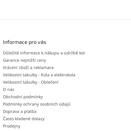
Z
á
p
a
Informace pro vás
t
Důležité informace k nákupu a údržbě kol
í
Garance nejnižší ceny
Vrácení zboží a reklamace
Velikostní tabulky - Kola a elektrokola
Velikostní tabulky - Oblečení
O nás
Obchodní podmínky
Podmínky ochrany osobních údajů
Doprava a platba
Často kladené dotazy
Prodejny