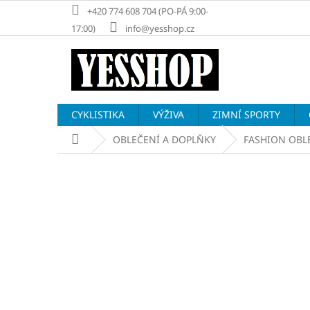
Přejít
+420 774 608 704 (PO-PÁ 9:00-
na
17:00)
info@yesshop.cz
obsah
CYKLISTIKA
VÝŽIVA
ZIMNÍ SPORTY
Domů
OBLEČENÍ A DOPLŇKY
FASHION OBL