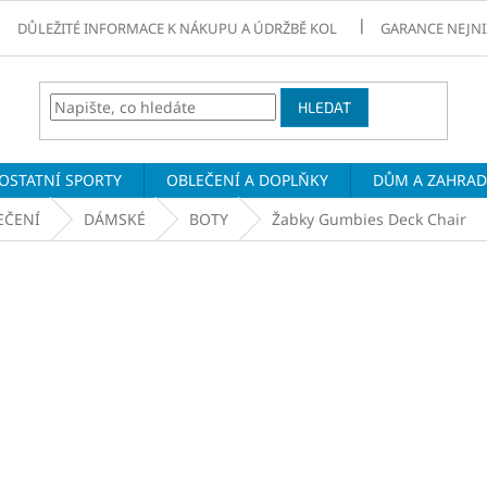
DŮLEŽITÉ INFORMACE K NÁKUPU A ÚDRŽBĚ KOL
GARANCE NEJNI
HLEDAT
OSTATNÍ SPORTY
OBLEČENÍ A DOPLŇKY
DŮM A ZAHRA
EČENÍ
DÁMSKÉ
BOTY
Žabky Gumbies Deck Chair