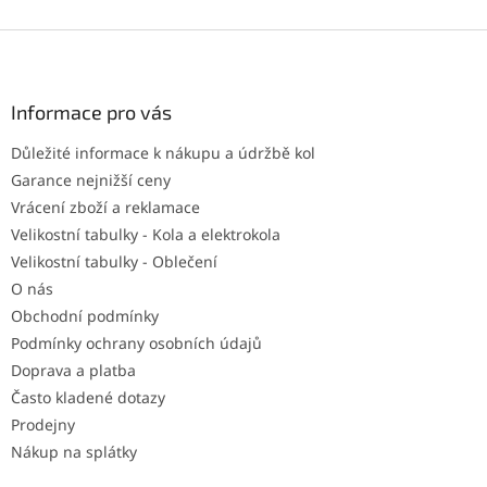
Z
á
p
a
Informace pro vás
t
Důležité informace k nákupu a údržbě kol
í
Garance nejnižší ceny
Vrácení zboží a reklamace
Velikostní tabulky - Kola a elektrokola
Velikostní tabulky - Oblečení
O nás
Obchodní podmínky
Podmínky ochrany osobních údajů
Doprava a platba
Často kladené dotazy
Prodejny
Nákup na splátky