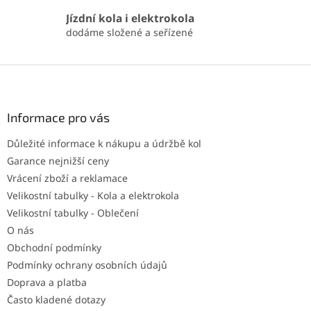
Jízdní kola i elektrokola
dodáme složené a seřízené
Z
á
p
a
Informace pro vás
t
Důležité informace k nákupu a údržbě kol
í
Garance nejnižší ceny
Vrácení zboží a reklamace
Velikostní tabulky - Kola a elektrokola
Velikostní tabulky - Oblečení
O nás
Obchodní podmínky
Podmínky ochrany osobních údajů
Doprava a platba
Často kladené dotazy