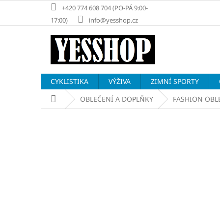
Přejít
+420 774 608 704 (PO-PÁ 9:00-
na
17:00)
info@yesshop.cz
obsah
CYKLISTIKA
VÝŽIVA
ZIMNÍ SPORTY
Domů
OBLEČENÍ A DOPLŇKY
FASHION OBL