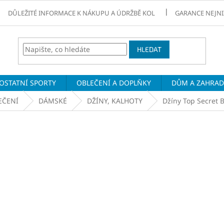
DŮLEŽITÉ INFORMACE K NÁKUPU A ÚDRŽBĚ KOL
GARANCE NEJNI
HLEDAT
OSTATNÍ SPORTY
OBLEČENÍ A DOPLŇKY
DŮM A ZAHRA
EČENÍ
DÁMSKÉ
DŽÍNY, KALHOTY
Džíny Top Secret 