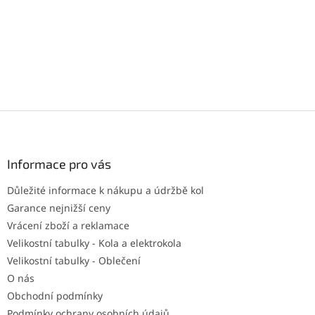
Z
á
p
a
Informace pro vás
t
Důležité informace k nákupu a údržbě kol
í
Garance nejnižší ceny
Vrácení zboží a reklamace
Velikostní tabulky - Kola a elektrokola
Velikostní tabulky - Oblečení
O nás
Obchodní podmínky
Podmínky ochrany osobních údajů