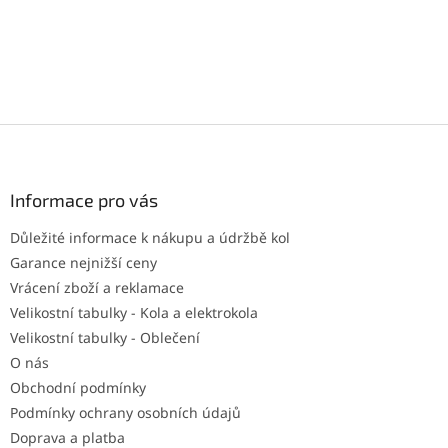
Z
á
p
a
Informace pro vás
t
Důležité informace k nákupu a údržbě kol
í
Garance nejnižší ceny
Vrácení zboží a reklamace
Velikostní tabulky - Kola a elektrokola
Velikostní tabulky - Oblečení
O nás
Obchodní podmínky
Podmínky ochrany osobních údajů
Doprava a platba