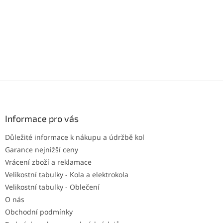
Z
á
p
a
Informace pro vás
t
Důležité informace k nákupu a údržbě kol
í
Garance nejnižší ceny
Vrácení zboží a reklamace
Velikostní tabulky - Kola a elektrokola
Velikostní tabulky - Oblečení
O nás
Obchodní podmínky