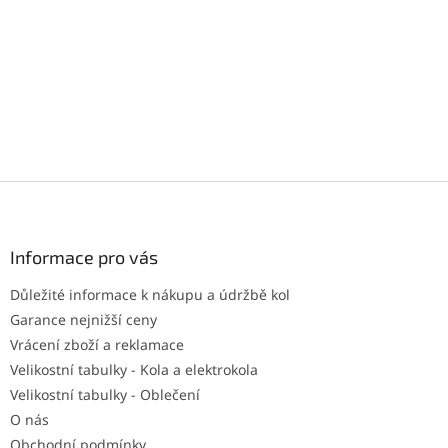
Z
á
p
a
Informace pro vás
t
Důležité informace k nákupu a údržbě kol
í
Garance nejnižší ceny
Vrácení zboží a reklamace
Velikostní tabulky - Kola a elektrokola
Velikostní tabulky - Oblečení
O nás
Obchodní podmínky