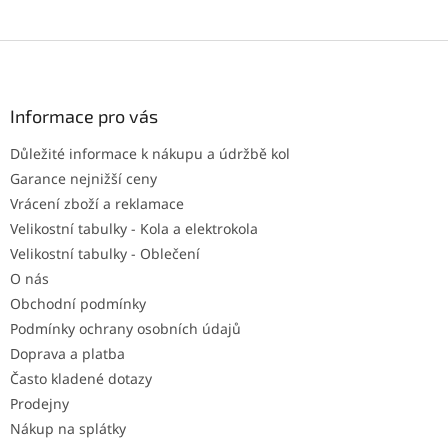
Z
á
p
a
Informace pro vás
t
Důležité informace k nákupu a údržbě kol
í
Garance nejnižší ceny
Vrácení zboží a reklamace
Velikostní tabulky - Kola a elektrokola
Velikostní tabulky - Oblečení
O nás
Obchodní podmínky
Podmínky ochrany osobních údajů
Doprava a platba
Často kladené dotazy
Prodejny
Nákup na splátky