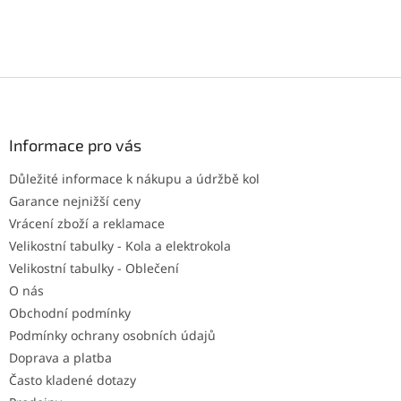
Z
á
p
a
Informace pro vás
t
Důležité informace k nákupu a údržbě kol
í
Garance nejnižší ceny
Vrácení zboží a reklamace
Velikostní tabulky - Kola a elektrokola
Velikostní tabulky - Oblečení
O nás
Obchodní podmínky
Podmínky ochrany osobních údajů
Doprava a platba
Často kladené dotazy