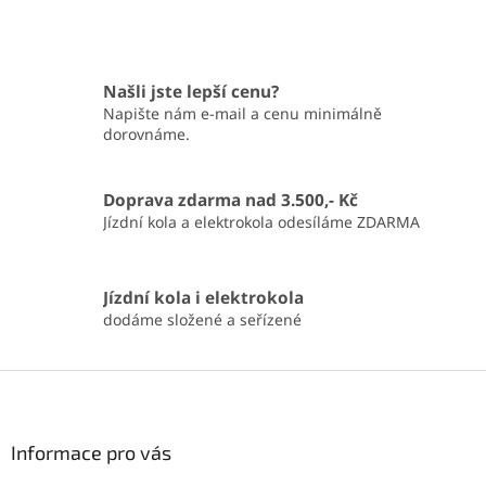
Našli jste lepší cenu?
Napište nám e-mail a cenu minimálně
dorovnáme.
Doprava zdarma nad 3.500,- Kč
Jízdní kola a elektrokola odesíláme ZDARMA
Jízdní kola i elektrokola
dodáme složené a seřízené
Z
á
p
a
Informace pro vás
t