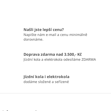
Našli jste lepší cenu?
Napište nám e-mail a cenu minimálně
dorovnáme.
Doprava zdarma nad 3.500,- Kč
Jízdní kola a elektrokola odesíláme ZDARMA
Jízdní kola i elektrokola
dodáme složené a seřízené
Z
á
p