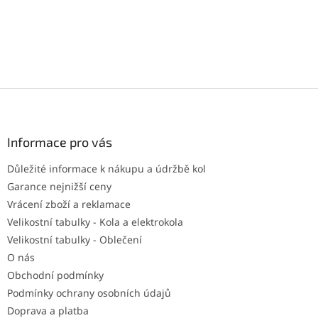
Z
á
p
a
Informace pro vás
t
Důležité informace k nákupu a údržbě kol
í
Garance nejnižší ceny
Vrácení zboží a reklamace
Velikostní tabulky - Kola a elektrokola
Velikostní tabulky - Oblečení
O nás
Obchodní podmínky
Podmínky ochrany osobních údajů
Doprava a platba