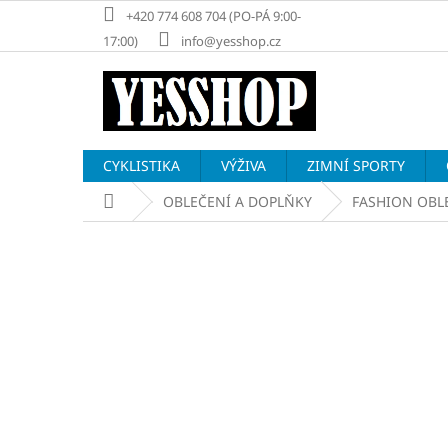
Přejít
+420 774 608 704 (PO-PÁ 9:00-
na
17:00)
info@yesshop.cz
obsah
CYKLISTIKA
VÝŽIVA
ZIMNÍ SPORTY
Domů
OBLEČENÍ A DOPLŇKY
FASHION OBL