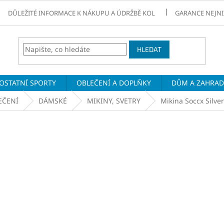
DŮLEŽITÉ INFORMACE K NÁKUPU A ÚDRŽBĚ KOL
GARANCE NEJNI
HLEDAT
OSTATNÍ SPORTY
OBLEČENÍ A DOPLŇKY
DŮM A ZAHRA
EČENÍ
DÁMSKÉ
MIKINY, SVETRY
Mikina Soccx Silver