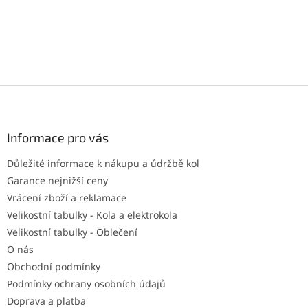
Z
á
p
a
Informace pro vás
t
Důležité informace k nákupu a údržbě kol
í
Garance nejnižší ceny
Vrácení zboží a reklamace
Velikostní tabulky - Kola a elektrokola
Velikostní tabulky - Oblečení
O nás
Obchodní podmínky
Podmínky ochrany osobních údajů
Doprava a platba