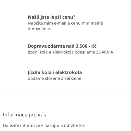
Našli jste lepší cenu?
Napište nám e-mail a cenu minimálně
dorovnáme.
Doprava zdarma nad 3.500,- Kč
Jízdní kola a elektrokola odesíláme ZDARMA
Jízdní kola i elektrokola
dodáme složené a seřízené
Z
á
p
a
Informace pro vás
t
Důležité informace k nákupu a údržbě kol
í