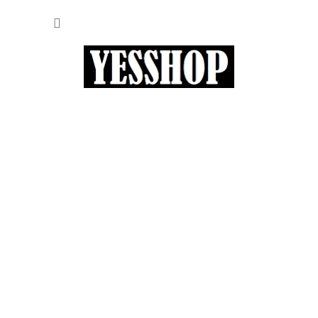
Přejít
NÁKUP
na
obsah
KOŠÍK