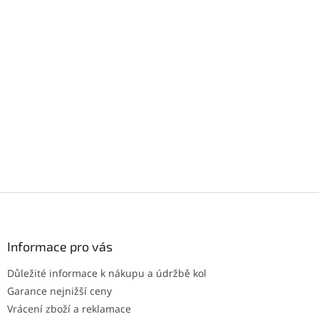
Z
á
p
a
Informace pro vás
t
Důležité informace k nákupu a údržbě kol
í
Garance nejnižší ceny
Vrácení zboží a reklamace