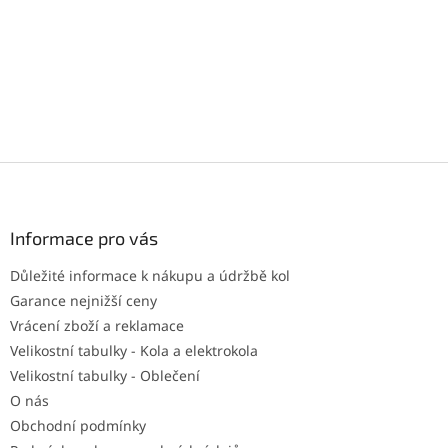
Z
á
p
a
Informace pro vás
t
Důležité informace k nákupu a údržbě kol
í
Garance nejnižší ceny
Vrácení zboží a reklamace
Velikostní tabulky - Kola a elektrokola
Velikostní tabulky - Oblečení
O nás
Obchodní podmínky