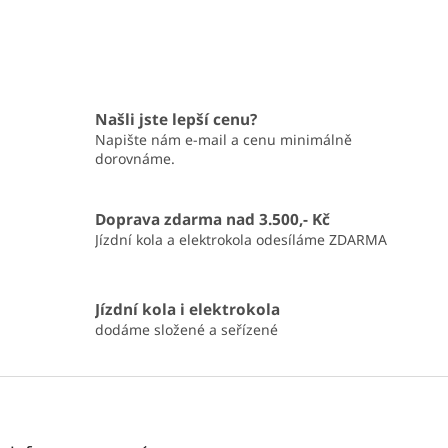
Našli jste lepší cenu?
Napište nám e-mail a cenu minimálně
dorovnáme.
Doprava zdarma nad 3.500,- Kč
Jízdní kola a elektrokola odesíláme ZDARMA
Jízdní kola i elektrokola
dodáme složené a seřízené
Z
á
p