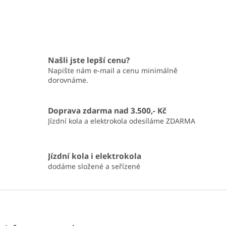
Našli jste lepší cenu?
Napište nám e-mail a cenu minimálně
dorovnáme.
Doprava zdarma nad 3.500,- Kč
Jízdní kola a elektrokola odesíláme ZDARMA
Jízdní kola i elektrokola
dodáme složené a seřízené
Z
á
p