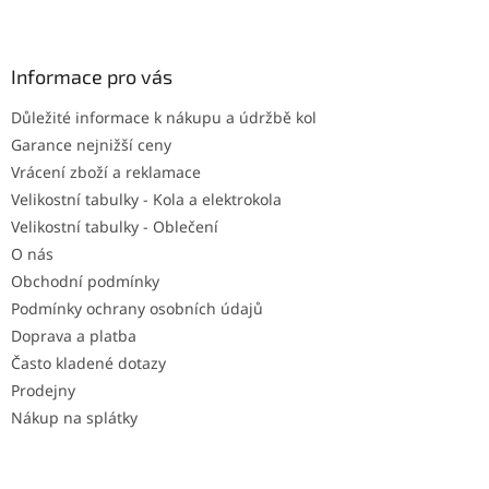
Z
á
p
a
Informace pro vás
t
Důležité informace k nákupu a údržbě kol
í
Garance nejnižší ceny
Vrácení zboží a reklamace
Velikostní tabulky - Kola a elektrokola
Velikostní tabulky - Oblečení
O nás
Obchodní podmínky
Podmínky ochrany osobních údajů
Doprava a platba
Často kladené dotazy
Prodejny
Nákup na splátky