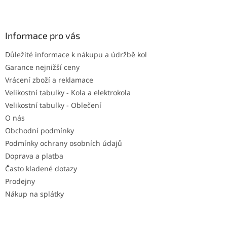
Z
á
p
a
Informace pro vás
t
Důležité informace k nákupu a údržbě kol
í
Garance nejnižší ceny
Vrácení zboží a reklamace
Velikostní tabulky - Kola a elektrokola
Velikostní tabulky - Oblečení
O nás
Obchodní podmínky
Podmínky ochrany osobních údajů
Doprava a platba
Často kladené dotazy
Prodejny
Nákup na splátky