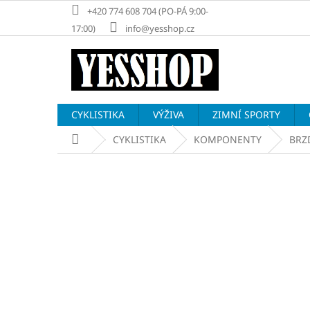
Přejít
+420 774 608 704 (PO-PÁ 9:00-
na
17:00)
info@yesshop.cz
obsah
CYKLISTIKA
VÝŽIVA
ZIMNÍ SPORTY
Domů
CYKLISTIKA
KOMPONENTY
BRZ