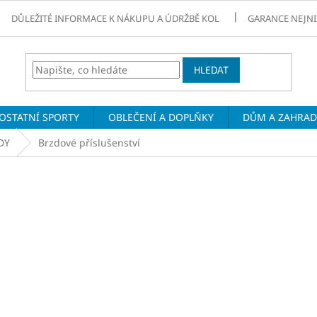
DŮLEŽITÉ INFORMACE K NÁKUPU A ÚDRŽBĚ KOL
GARANCE NEJNI
HLEDAT
OSTATNÍ SPORTY
OBLEČENÍ A DOPLŇKY
DŮM A ZAHRA
DY
Brzdové příslušenství