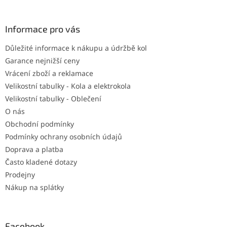
á
p
a
Informace pro vás
t
Důležité informace k nákupu a údržbě kol
í
Garance nejnižší ceny
Vrácení zboží a reklamace
Velikostní tabulky - Kola a elektrokola
Velikostní tabulky - Oblečení
O nás
Obchodní podmínky
Podmínky ochrany osobních údajů
Doprava a platba
Často kladené dotazy
Prodejny
Nákup na splátky
Facebook