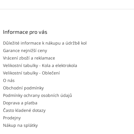
Z
á
p
a
Informace pro vás
t
Důležité informace k nákupu a údržbě kol
í
Garance nejnižší ceny
Vrácení zboží a reklamace
Velikostní tabulky - Kola a elektrokola
Velikostní tabulky - Oblečení
O nás
Obchodní podmínky
Podmínky ochrany osobních údajů
Doprava a platba
Často kladené dotazy
Prodejny
Nákup na splátky