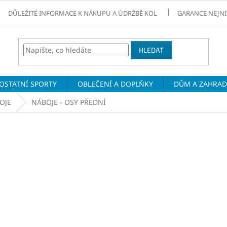
DŮLEŽITÉ INFORMACE K NÁKUPU A ÚDRŽBĚ KOL
GARANCE NEJNI
HLEDAT
OSTATNÍ SPORTY
OBLEČENÍ A DOPLŇKY
DŮM A ZAHRA
OJE
NÁBOJE - OSY PŘEDNÍ