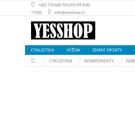
Přejít
+420 774 608 704 (PO-PÁ 9:00-
na
17:00)
info@yesshop.cz
obsah
CYKLISTIKA
VÝŽIVA
ZIMNÍ SPORTY
Domů
CYKLISTIKA
KOMPONENTY
NÁB