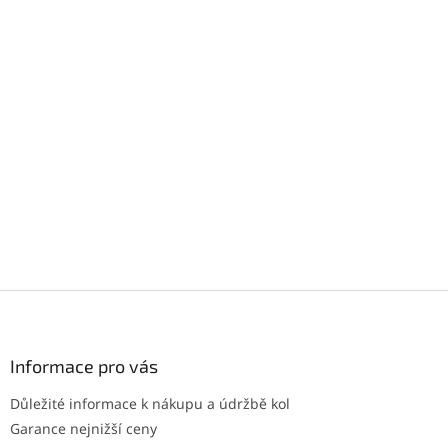
Z
á
p
a
Informace pro vás
t
Důležité informace k nákupu a údržbě kol
í
Garance nejnižší ceny