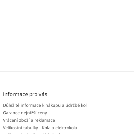
Z
á
p
a
Informace pro vás
t
Důležité informace k nákupu a údržbě kol
í
Garance nejnižší ceny
Vrácení zboží a reklamace
Velikostní tabulky - Kola a elektrokola