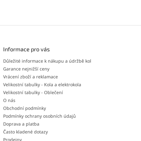
Z
á
p
a
Informace pro vás
t
Důležité informace k nákupu a údržbě kol
í
Garance nejnižší ceny
Vrácení zboží a reklamace
Velikostní tabulky - Kola a elektrokola
Velikostní tabulky - Oblečení
O nás
Obchodní podmínky
Podmínky ochrany osobních údajů
Doprava a platba
Často kladené dotazy
Prodejny