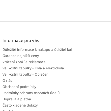
Z
á
p
a
Informace pro vás
t
Důležité informace k nákupu a údržbě kol
í
Garance nejnižší ceny
Vrácení zboží a reklamace
Velikostní tabulky - Kola a elektrokola
Velikostní tabulky - Oblečení
O nás
Obchodní podmínky
Podmínky ochrany osobních údajů
Doprava a platba
Často kladené dotazy