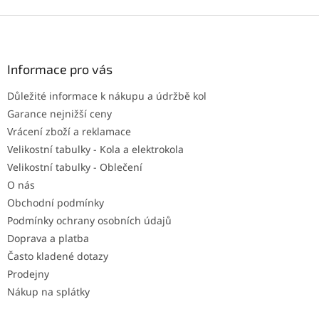
Z
á
p
a
Informace pro vás
t
Důležité informace k nákupu a údržbě kol
í
Garance nejnižší ceny
Vrácení zboží a reklamace
Velikostní tabulky - Kola a elektrokola
Velikostní tabulky - Oblečení
O nás
Obchodní podmínky
Podmínky ochrany osobních údajů
Doprava a platba
Často kladené dotazy
Prodejny
Nákup na splátky