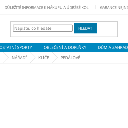
DŮLEŽITÉ INFORMACE K NÁKUPU A ÚDRŽBĚ KOL
GARANCE NEJNI
HLEDAT
OSTATNÍ SPORTY
OBLEČENÍ A DOPLŇKY
DŮM A ZAHRA
O
NÁŘADÍ
KLÍČE
PEDÁLOVÉ