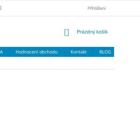
ŽŠÍ CENY
VRÁCENÍ ZBOŽÍ A REKLAMACE
Přihlášení
VELIKOSTNÍ TABULKY 
NÁKUPNÍ
Prázdný košík
KOŠÍK
DA
Hodnocení obchodu
Kontakt
BLOG