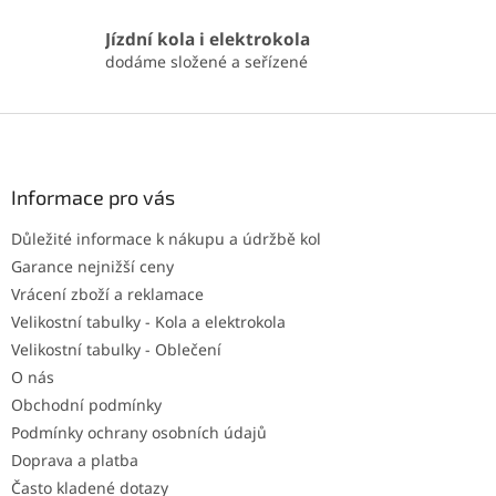
Jízdní kola i elektrokola
dodáme složené a seřízené
Z
á
p
a
Informace pro vás
t
Důležité informace k nákupu a údržbě kol
í
Garance nejnižší ceny
Vrácení zboží a reklamace
Velikostní tabulky - Kola a elektrokola
Velikostní tabulky - Oblečení
O nás
Obchodní podmínky
Podmínky ochrany osobních údajů
Doprava a platba
Často kladené dotazy