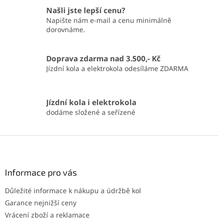
Našli jste lepší cenu?
Napište nám e-mail a cenu minimálně
dorovnáme.
Doprava zdarma nad 3.500,- Kč
Jízdní kola a elektrokola odesíláme ZDARMA
Jízdní kola i elektrokola
dodáme složené a seřízené
Z
á
p
a
Informace pro vás
t
Důležité informace k nákupu a údržbě kol
í
Garance nejnižší ceny
Vrácení zboží a reklamace