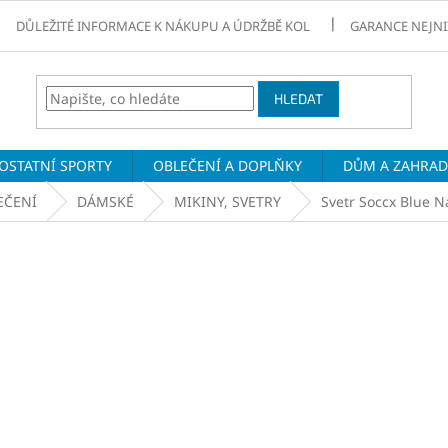
DŮLEŽITÉ INFORMACE K NÁKUPU A ÚDRŽBĚ KOL
GARANCE NEJNI
HLEDAT
OSTATNÍ SPORTY
OBLEČENÍ A DOPLŇKY
DŮM A ZAHRA
EČENÍ
DÁMSKÉ
MIKINY, SVETRY
Svetr Soccx Blue N