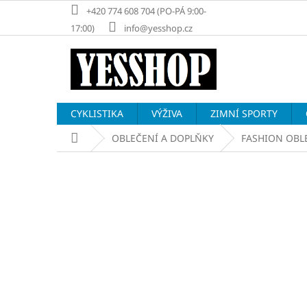
Přejít
+420 774 608 704 (PO-PÁ 9:00-
na
17:00)
info@yesshop.cz
obsah
CYKLISTIKA
VÝŽIVA
ZIMNÍ SPORTY
Domů
OBLEČENÍ A DOPLŇKY
FASHION OBL