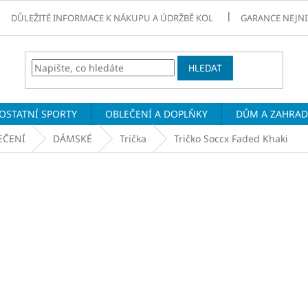
DŮLEŽITÉ INFORMACE K NÁKUPU A ÚDRŽBĚ KOL
GARANCE NEJNI
HLEDAT
OSTATNÍ SPORTY
OBLEČENÍ A DOPLŇKY
DŮM A ZAHRA
EČENÍ
DÁMSKÉ
Trička
Tričko Soccx Faded Khaki