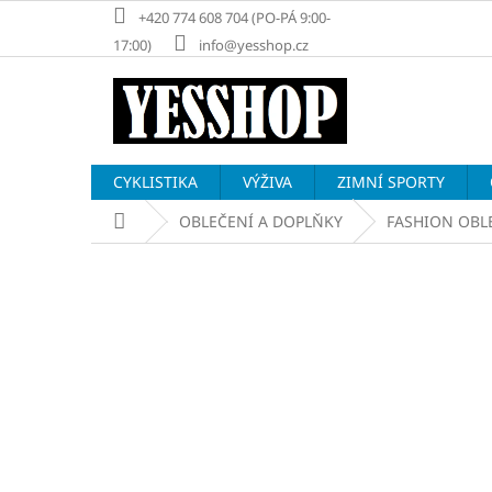
Přejít
+420 774 608 704 (PO-PÁ 9:00-
na
17:00)
info@yesshop.cz
obsah
CYKLISTIKA
VÝŽIVA
ZIMNÍ SPORTY
Domů
OBLEČENÍ A DOPLŇKY
FASHION OBL