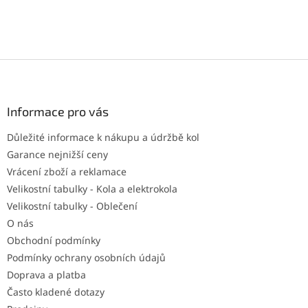
Z
á
p
a
Informace pro vás
t
Důležité informace k nákupu a údržbě kol
í
Garance nejnižší ceny
Vrácení zboží a reklamace
Velikostní tabulky - Kola a elektrokola
Velikostní tabulky - Oblečení
O nás
Obchodní podmínky
Podmínky ochrany osobních údajů
Doprava a platba
Často kladené dotazy