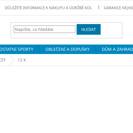
DŮLEŽITÉ INFORMACE K NÁKUPU A ÚDRŽBĚ KOL
GARANCE NEJNI
HLEDAT
OSTATNÍ SPORTY
OBLEČENÍ A DOPLŇKY
DŮM A ZAHRA
ĚZY
12 K