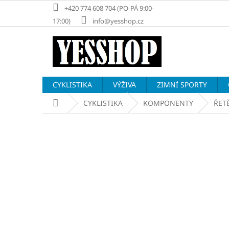
Přejít
+420 774 608 704 (PO-PÁ 9:00-
na
17:00)
info@yesshop.cz
obsah
CYKLISTIKA
VÝŽIVA
ZIMNÍ SPORTY
Domů
CYKLISTIKA
KOMPONENTY
ŘET