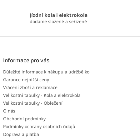
Jízdní kola i elektrokola
dodáme složené a seřízené
Z
á
p
a
Informace pro vás
t
Důležité informace k nákupu a údržbě kol
í
Garance nejnižší ceny
Vrácení zboží a reklamace
Velikostní tabulky - Kola a elektrokola
Velikostní tabulky - Oblečení
O nás
Obchodní podmínky
Podmínky ochrany osobních údajů
Doprava a platba