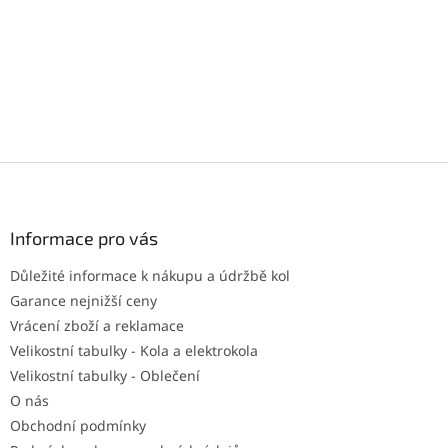
Z
á
p
a
Informace pro vás
t
Důležité informace k nákupu a údržbě kol
í
Garance nejnižší ceny
Vrácení zboží a reklamace
Velikostní tabulky - Kola a elektrokola
Velikostní tabulky - Oblečení
O nás
Obchodní podmínky