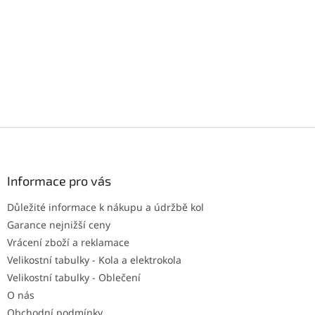
Z
á
p
a
Informace pro vás
t
Důležité informace k nákupu a údržbě kol
í
Garance nejnižší ceny
Vrácení zboží a reklamace
Velikostní tabulky - Kola a elektrokola
Velikostní tabulky - Oblečení
O nás
Obchodní podmínky